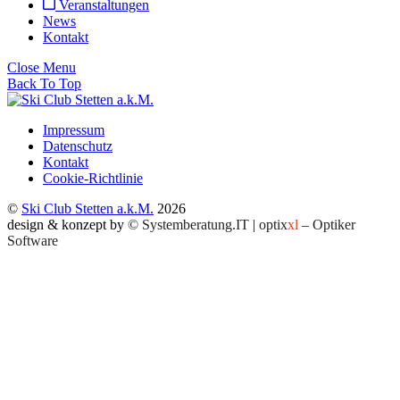
Veranstaltungen
News
Kontakt
Close Menu
Back To Top
Impressum
Datenschutz
Kontakt
Cookie-Richtlinie
©
Ski Club Stetten a.k.M.
2026
design & konzept by
© Systemberatung.IT
|
optix
xl
– Optiker
Software