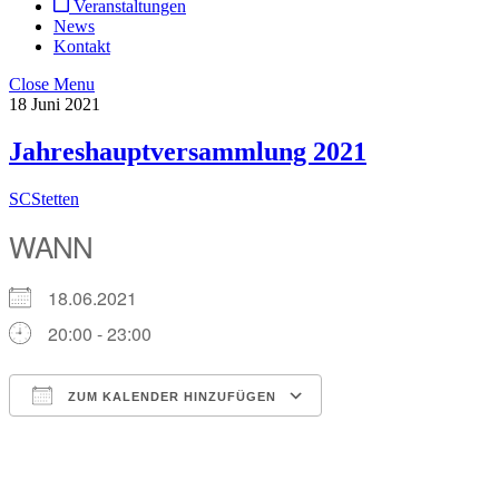
Veranstaltungen
News
Kontakt
Close Menu
18
Juni
2021
Jahreshauptversammlung 2021
SCStetten
WANN
18.06.2021
20:00 - 23:00
ZUM KALENDER HINZUFÜGEN
ICS herunterladen
Google Kalender
iCalendar
Office 365
Outlook Live