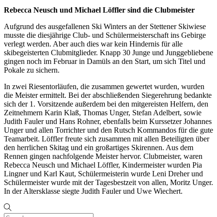
Rebecca Neusch und Michael Löffler sind die Clubmeister
Aufgrund des ausgefallenen Ski Winters an der Stettener Skiwiese
musste die diesjährige Club- und Schülermeisterschaft ins Gebirge
verlegt werden. Aber auch dies war kein Hindernis für alle
skibegeisterten Clubmitglieder. Knapp 30 Junge und Junggebliebene
gingen noch im Februar in Damüls an den Start, um sich Titel und
Pokale zu sichern.
In zwei Riesentorläufen, die zusammen gewertet wurden, wurden
die Meister ermittelt. Bei der abschließenden Siegerehrung bedankte
sich der 1. Vorsitzende außerdem bei den mitgereisten Helfern, den
Zeitnehmern Karin Klaß, Thomas Unger, Stefan Adelbert, sowie
Judith Fauler und Hans Rohner, ebenfalls beim Kurssetzer Johannes
Unger und allen Torrichter und den Rutsch Kommandos für die gute
Teamarbeit. Löffler freute sich zusammen mit allen Beteiligten über
den herrlichen Skitag und ein großartiges Skirennen. Aus dem
Rennen gingen nachfolgende Meister hervor. Clubmeister, waren
Rebecca Neusch und Michael Löffler, Kindermeister wurden Pia
Lingner und Karl Kaut, Schülermeisterin wurde Leni Dreher und
Schülermeister wurde mit der Tagesbestzeit von allen, Moritz Unger.
In der Altersklasse siegte Judith Fauler und Uwe Wiechert.